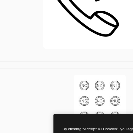
By clicking “Accept All Cookies”, you ag
Generic black outline