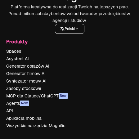
Platforma kreatywna do realizacji Twoich najlepszych prac.
Ponad milion subskrybentów wśród twórców, przedsiębiorstw,
agencji i studiów.
Polski
Produkty
Spaces
Asystent AI
Generator obrazów AI
Generator filmów AI
Syntezator mowy AI
Zasoby stockowe
MCP dla Claude/ChatGPT
New
Agents
New
API
Aplikacja mobilna
Wszystkie narzędzia Magnific