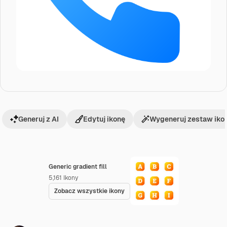
Generuj z AI
Edytuj ikonę
Wygeneruj zestaw iko
Generic gradient fill
5,161
Ikony
Zobacz wszystkie ikony