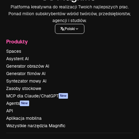
Platforma kreatywna do realizacji Twoich najlepszych prac.
Ponad milion subskrybentów wśród twórców, przedsiębiorstw,
agencji i studiów.
Polski
Produkty
Spaces
Asystent AI
Generator obrazów AI
Generator filmów AI
Syntezator mowy AI
Zasoby stockowe
MCP dla Claude/ChatGPT
New
Agents
New
API
Aplikacja mobilna
Wszystkie narzędzia Magnific