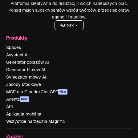
Platforma kreatywna do realizacji Twoich najlepszych prac.
Ponad milion subskrybentów wśród twórców, przedsiębiorstw,
agencji i studiów.
Polski
Produkty
Spaces
Asystent AI
Generator obrazów AI
Generator filmów AI
Syntezator mowy AI
Zasoby stockowe
MCP dla Claude/ChatGPT
New
Agents
New
API
Aplikacja mobilna
Wszystkie narzędzia Magnific
Zacznij