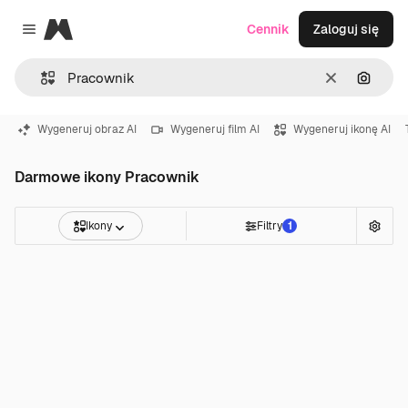
Magnific
Cennik
Zaloguj się
Close menu
Wyczyść
Szukaj
Wygeneruj obraz AI
Wygeneruj film AI
Wygeneruj ikonę AI
Darmowe ikony Pracownik
Ikony
Filtry
1