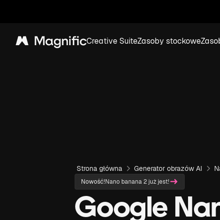
Creative Suite
Zasoby stockowe
Zaso
Magnific
Strona główna
Generator obrazów AI
N
Nowość!
Nano banana 2 już jest!
Google Na