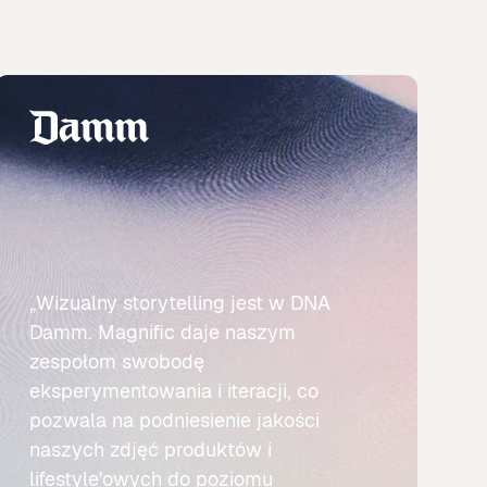
„Wizualny storytelling jest w DNA
Damm. Magnific daje naszym
zespołom swobodę
eksperymentowania i iteracji, co
pozwala na podniesienie jakości
naszych zdjęć produktów i
lifestyle'owych do poziomu