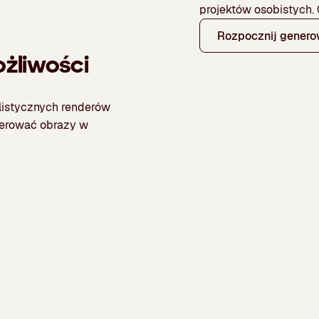
projektów osobistych. G
Rozpocznij genero
ożliwości
alistycznych renderów
nerować obrazy w