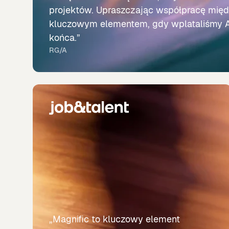
projektów. Upraszczając współpracę międz
kluczowym elementem, gdy wplataliśmy A
końca.”
RG/A
„Magnific to kluczowy element