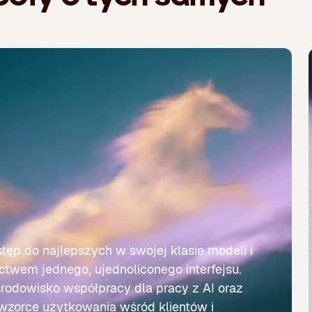
tęp do najlepszych w swojej klasie modeli i
twem jednego, ujednoliconego interfejsu.
rodowisko współpracy dla pracy z AI oraz
wzorce użytkowania wśród klientów i