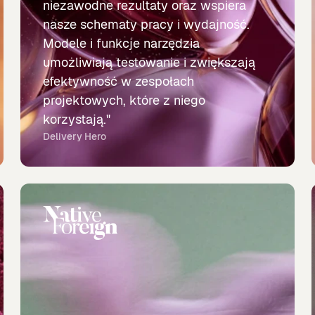
niezawodne rezultaty oraz wspiera
nasze schematy pracy i wydajność.
Modele i funkcje narzędzia
umożliwiają testowanie i zwiększają
efektywność w zespołach
projektowych, które z niego
korzystają."
Delivery Hero