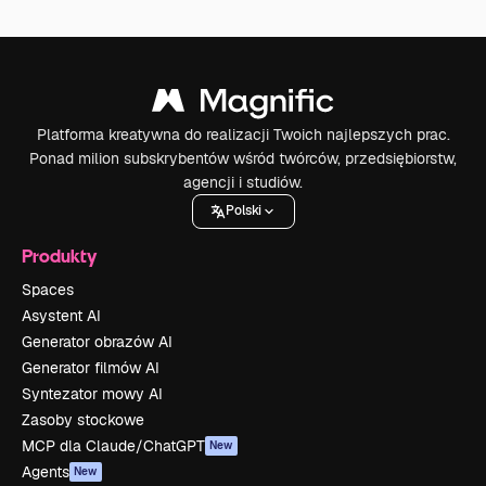
Platforma kreatywna do realizacji Twoich najlepszych prac.
Ponad milion subskrybentów wśród twórców, przedsiębiorstw,
agencji i studiów.
Polski
Produkty
Spaces
Asystent AI
Generator obrazów AI
Generator filmów AI
Syntezator mowy AI
Zasoby stockowe
MCP dla Claude/ChatGPT
New
Agents
New