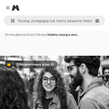
Magnific
Close menu
Szukaj
Strona główna
/
Stock
/
Obrazy
/
Kobieta nosząca okul…
Wygenerowany przez AI
Premium