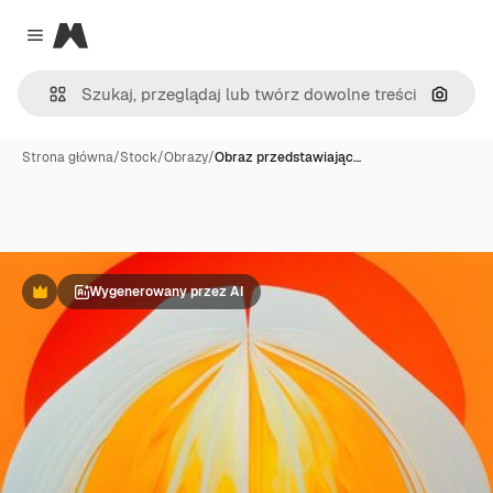
Magnific
Close menu
Szukaj
Strona główna
/
Stock
/
Obrazy
/
Obraz przedstawiając…
Wygenerowany przez AI
Premium