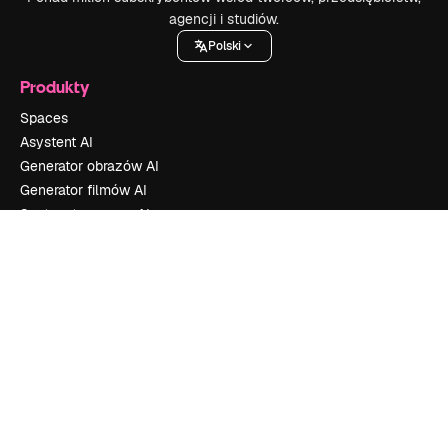
agencji i studiów.
Polski
Produkty
Spaces
Asystent AI
Generator obrazów AI
Generator filmów AI
Syntezator mowy AI
Zasoby stockowe
MCP dla Claude/ChatGPT
New
Agents
New
API
Aplikacja mobilna
Wszystkie narzędzia Magnific
Zacznij
Academy