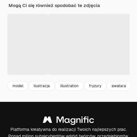
Mogą Ci się również spodobać te zdjęcia
model
ilustracja
illustration
fryzury
awatara
Platforma kreatywna do realizacji Twoich najlepszych prac.
Ponad milion subskrybentów wśród twórców, przedsiębiorstw,