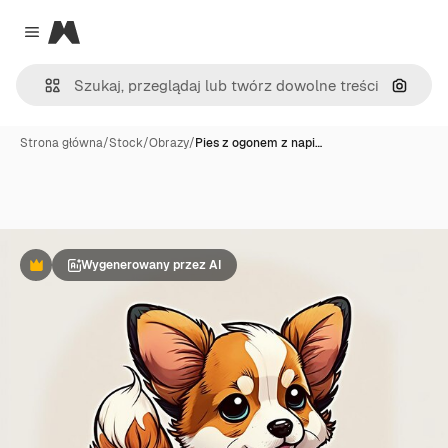
Magnific
Close menu
Szukaj
Strona główna
/
Stock
/
Obrazy
/
Pies z ogonem z napi…
Wygenerowany przez AI
Premium