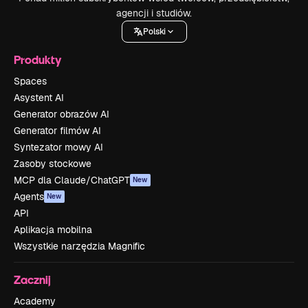
agencji i studiów.
Polski
Produkty
Spaces
Asystent AI
Generator obrazów AI
Generator filmów AI
Syntezator mowy AI
Zasoby stockowe
MCP dla Claude/ChatGPT
New
Agents
New
API
Aplikacja mobilna
Wszystkie narzędzia Magnific
Zacznij
Academy