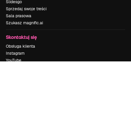
Slidesgo
Sprzedaj swoje treści
Sala prasowa
Szukasz magnific.ai
Skontaktuj się
Obsługa klienta
Instagram
YouTube
LinkedIn
TikTok
Discord
X
Reddit
Copyright © 2010-
2026
Freepik Company S.L.U.
Wszystkie prawa
zastrzeżone
.