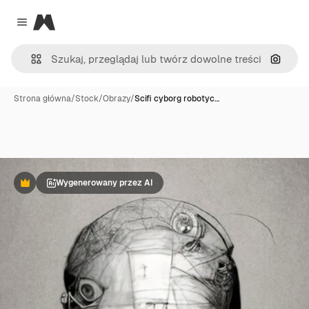
Magnific
Close menu
Szukaj
Strona główna
/
Stock
/
Obrazy
/
Scifi cyborg robotyc…
Wygenerowany przez AI
Premium