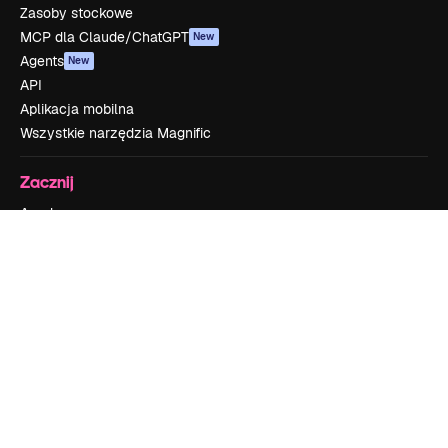
Zasoby stockowe
MCP dla Claude/ChatGPT
New
Agents
New
API
Aplikacja mobilna
Wszystkie narzędzia Magnific
Zacznij
Academy
Dokumentacja
Wsparcie
Regulamin serwisu
Polityka prywatności
Oryginały
New
Polityka plików cookie
Centrum zaufania
Partnerzy
Firmy