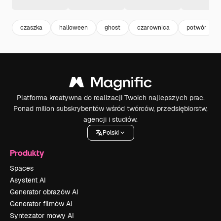
czaszka
halloween
ghost
czarownica
potwór
Platforma kreatywna do realizacji Twoich najlepszych prac.
Ponad milion subskrybentów wśród twórców, przedsiębiorstw,
agencji i studiów.
Polski
Produkty
Spaces
Asystent AI
Generator obrazów AI
Generator filmów AI
Syntezator mowy AI