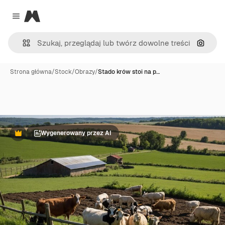
Magnific
Close menu
Szukaj
Strona główna
/
Stock
/
Obrazy
/
Stado krów stoi na p…
Wygenerowany przez AI
Premium