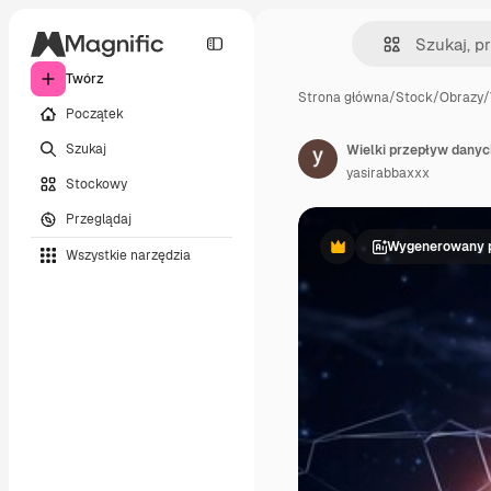
Twórz
Strona główna
/
Stock
/
Obrazy
/
Początek
Szukaj
Wielki przepływ danyc
yasirabbaxxx
Stockowy
Przeglądaj
Wygenerowany p
Wszystkie narzędzia
Premium