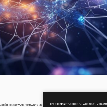
By clicking “Accept All Cookies”, you ag
 zasób został wygenerowany za pomocą
AI
. Możesz stworzyć własne zasoby, k