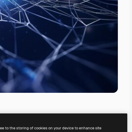
ree to the storing of cookies on your device to enhance site
orzystając z naszego
generatora obrazów AI.