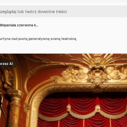
Wspaniała czerwona k…
rtyna nad pustą generatywną sceną teatralną
rzez AI