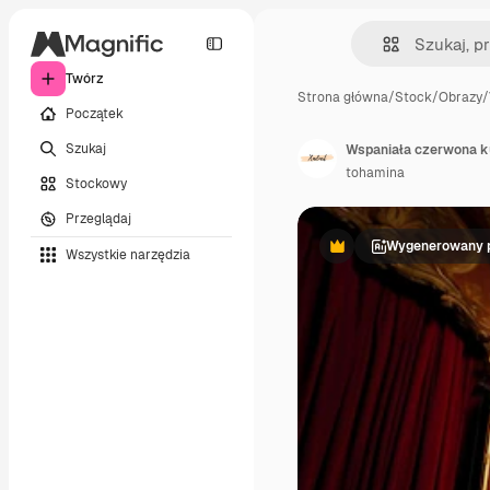
Twórz
Strona główna
/
Stock
/
Obrazy
/
Początek
Szukaj
Wspaniała czerwona ku
tohamina
Stockowy
Przeglądaj
Wygenerowany p
Wszystkie narzędzia
Premium