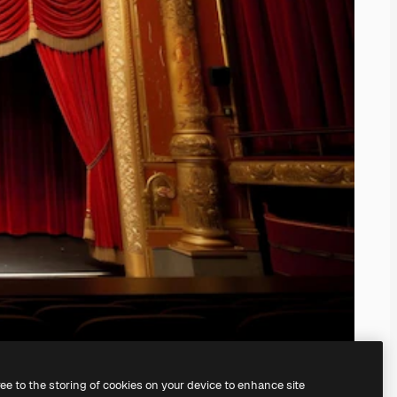
ree to the storing of cookies on your device to enhance site
orzystając z naszego
generatora obrazów AI.