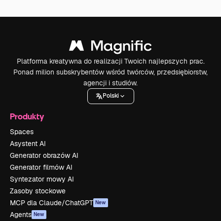
Platforma kreatywna do realizacji Twoich najlepszych prac.
Ponad milion subskrybentów wśród twórców, przedsiębiorstw,
agencji i studiów.
Polski
Produkty
Spaces
Asystent AI
Generator obrazów AI
Generator filmów AI
Syntezator mowy AI
Zasoby stockowe
MCP dla Claude/ChatGPT
New
Agents
New