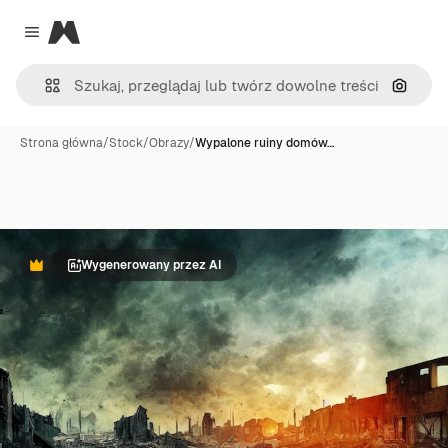
Magnific
Close menu
Szukaj
Strona główna
/
Stock
/
Obrazy
/
Wypalone ruiny domów…
Wygenerowany przez AI
Premium