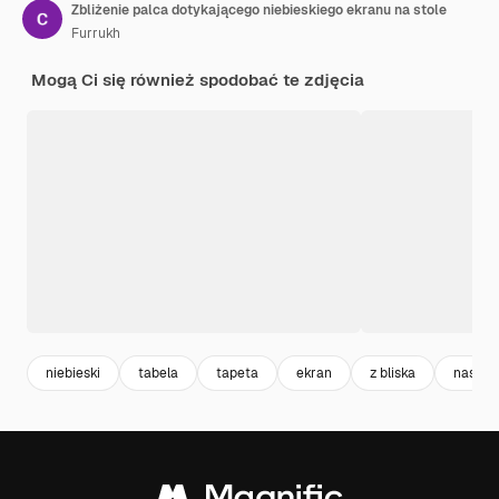
Zbliżenie palca dotykającego niebieskiego ekranu na stole
Furrukh
Mogą Ci się również spodobać te zdjęcia
niebieski
tabela
tapeta
ekran
z bliska
nastro