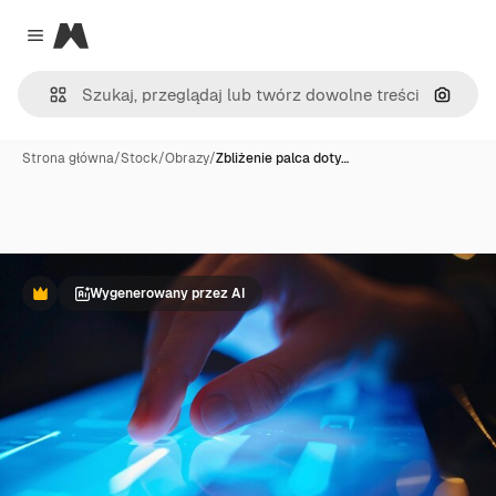
Magnific
Close menu
Szukaj
Strona główna
/
Stock
/
Obrazy
/
Zbliżenie palca doty…
Wygenerowany przez AI
Premium