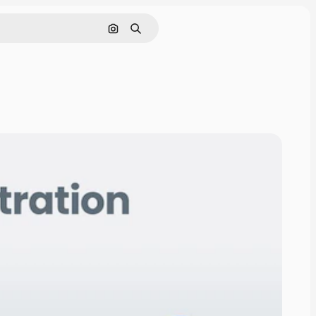
Szukaj według obrazu
Szukaj