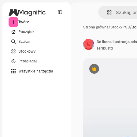
Twórz
Strona główna
/
Stock
/
PSD
/
3d 
Początek
Szukaj
3d ikona ilustracja od
seribustd
Stockowy
Przeglądaj
Wszystkie narzędzia
Premium