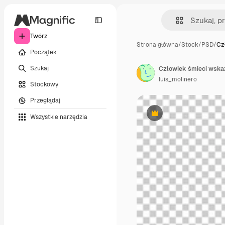
Twórz
Strona główna
/
Stock
/
PSD
/
Cz
Początek
Szukaj
Człowiek śmieci wska
luis_molinero
Stockowy
Przeglądaj
Wszystkie narzędzia
Premium