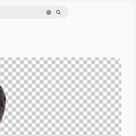
Szukaj według obrazu
Szukaj