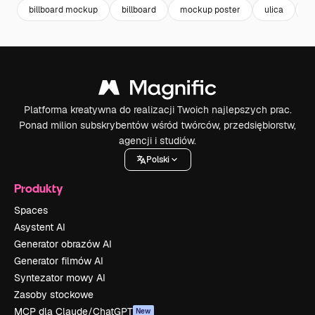
billboard mockup
billboard
mockup poster
ulica
s
Platforma kreatywna do realizacji Twoich najlepszych prac.
Ponad milion subskrybentów wśród twórców, przedsiębiorstw,
agencji i studiów.
Polski
Produkty
Spaces
Asystent AI
Generator obrazów AI
Generator filmów AI
Syntezator mowy AI
Zasoby stockowe
MCP dla Claude/ChatGPT
New