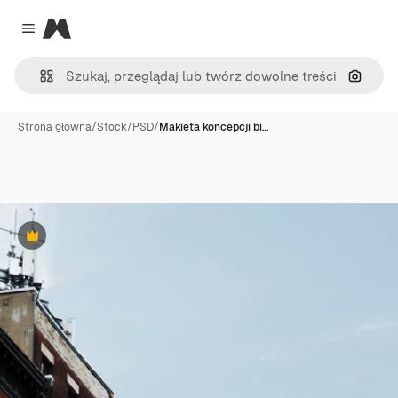
Magnific
Close menu
Szukaj
Strona główna
/
Stock
/
PSD
/
Makieta koncepcji bi…
Premium