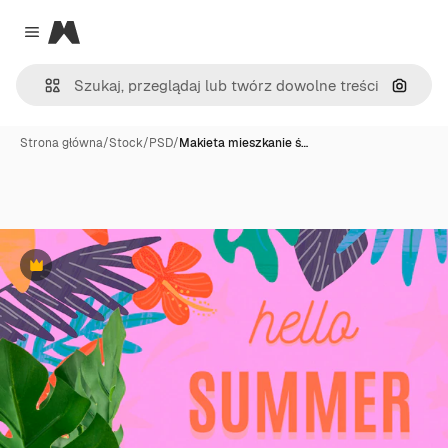
Magnific
Close menu
Szukaj
Strona główna
/
Stock
/
PSD
/
Makieta mieszkanie ś…
Premium