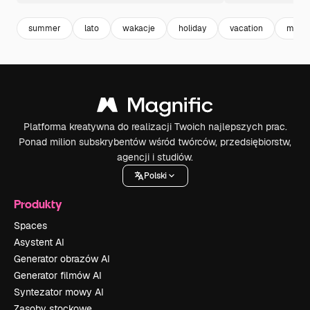
summer
lato
wakacje
holiday
vacation
makie
Platforma kreatywna do realizacji Twoich najlepszych prac.
Ponad milion subskrybentów wśród twórców, przedsiębiorstw,
agencji i studiów.
Polski
Produkty
Spaces
Asystent AI
Generator obrazów AI
Generator filmów AI
Syntezator mowy AI
Zasoby stockowe