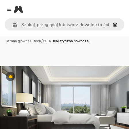
Magnific
Close menu
Szukaj
Strona główna
/
Stock
/
PSD
/
Realistyczna nowocze…
Premium