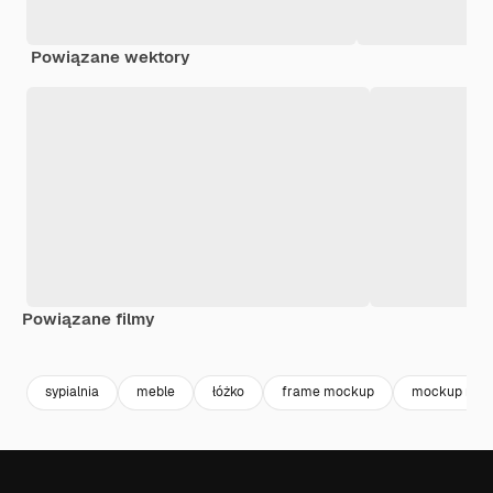
Powiązane wektory
Powiązane filmy
Premium
Premium
Wygenerowano przez AI
Premium
Premium
Wygenerowa
sypialnia
meble
łóżko
frame mockup
mockup ram