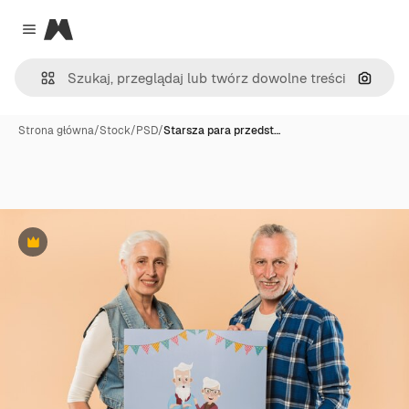
Magnific
Close menu
Szukaj
Strona główna
/
Stock
/
PSD
/
Starsza para przedst…
Premium