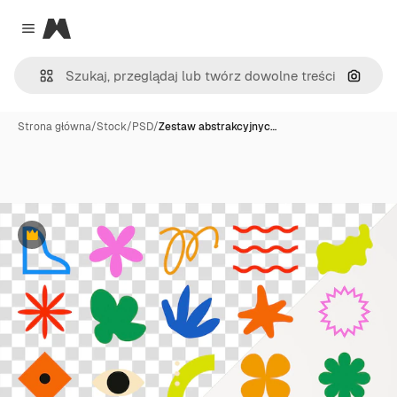
Magnific
Close menu
Szukaj
Strona główna
/
Stock
/
PSD
/
Zestaw abstrakcyjnyc…
Premium