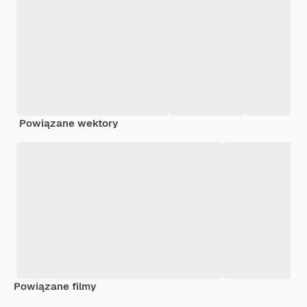
Powiązane wektory
Powiązane filmy
Premium
Premium
Wygenerowa