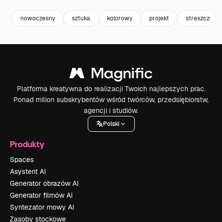
nowoczesny
sztuka
kolorowy
projekt
streszczenie
Platforma kreatywna do realizacji Twoich najlepszych prac.
Ponad milion subskrybentów wśród twórców, przedsiębiorstw,
agencji i studiów.
Polski
Produkty
Spaces
Asystent AI
Generator obrazów AI
Generator filmów AI
Syntezator mowy AI
Zasoby stockowe