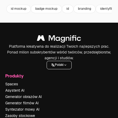
id mockup
badge mockup
id
branding
identyfikacj
Platforma kreatywna do realizacji Twoich najlepszych prac.
Ponad milion subskrybentów wśród twórców, przedsiębiorstw,
agencji i studiów.
Polski
Produkty
Spaces
Asystent AI
Generator obrazów AI
Generator filmów AI
Syntezator mowy AI
Zasoby stockowe