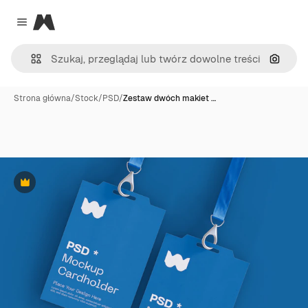
Magnific
Close menu
Szukaj
Strona główna
/
Stock
/
PSD
/
Zestaw dwóch makiet …
Premium