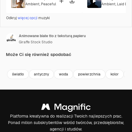
Ambient
,
Peaceful
Ambient
,
Laid Bac
Odkryj
więcej opcji
muzyki
Animowane białe tło z teksturą papieru
Giraffe Stock Studio
Może Ci się również spodobać
Premium
Premium
Premium
Premium
światło
antyczny
woda
powierzchnia
kolor
tł
Platforma kreatywna do realizacji Twoich najlepszych prac.
Ponad milion subskrybentów wśród twórców, przedsiębiorstw,
agencji i studiów.