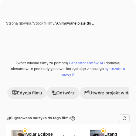
Strona główna
/
Stock
/
Filmy
/
Animowane białe tło …
Twórz własne filmy za pomocą
Generator filmów AI
i dodawaj
Premium
niesamowite podkłady głosowe, korzystając z naszego
syntezatora
mowy AI
Edycja filmu
Odtwórz
Utwórz projekt wideo
Sugerowana muzyka do tego filmu
Solar Eclipse
Litang