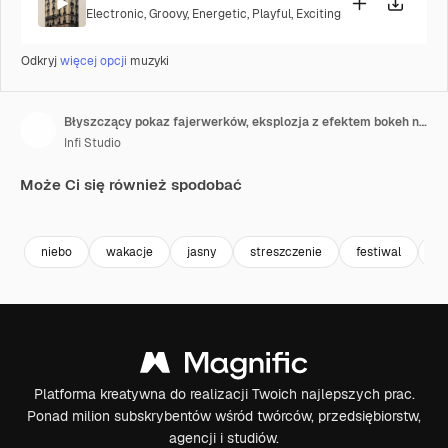
Electronic
,
Groovy
,
Energetic
,
Playful
,
Exciting
Odkryj
więcej opcji
muzyki
Błyszczący pokaz fajerwerków, eksplozja z efektem bokeh na nocnym niebie, zapętlona animacja tła
Infi Studio
Może Ci się również spodobać
Premium
Premium
Premium
Premium
niebo
wakacje
jasny
streszczenie
festiwal
Ja
Platforma kreatywna do realizacji Twoich najlepszych prac.
Ponad milion subskrybentów wśród twórców, przedsiębiorstw,
agencji i studiów.