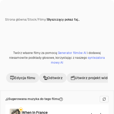
Strona główna
/
Stock
/
Filmy
/
Błyszczący pokaz faj…
Twórz własne filmy za pomocą
Generator filmów AI
i dodawaj
Premium
niesamowite podkłady głosowe, korzystając z naszego
syntezatora
mowy AI
Edycja filmu
Odtwórz
Utwórz projekt wideo
Sugerowana muzyka do tego filmu
When In France