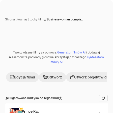
Strona główna
/
Stock
/
Filmy
/
Businesswoman comple…
Twórz własne filmy za pomocą
Generator filmów AI
i dodawaj
Premium
niesamowite podkłady głosowe, korzystając z naszego
syntezatora
mowy AI
Edycja filmu
Odtwórz
Utwórz projekt wideo
Sugerowana muzyka do tego filmu
Prince Kali