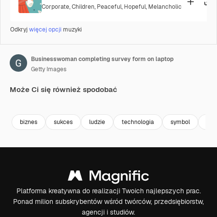
Corporate
,
Children
,
Peaceful
,
Hopeful
,
Melancholic
Odkryj
więcej opcji
muzyki
Businesswoman completing survey form on laptop
Getty Images
Może Ci się również spodobać
Premium
Premium
Premium
Premium
biznes
sukces
ludzie
technologia
symbol
ilus
Platforma kreatywna do realizacji Twoich najlepszych prac.
Ponad milion subskrybentów wśród twórców, przedsiębiorstw,
agencji i studiów.