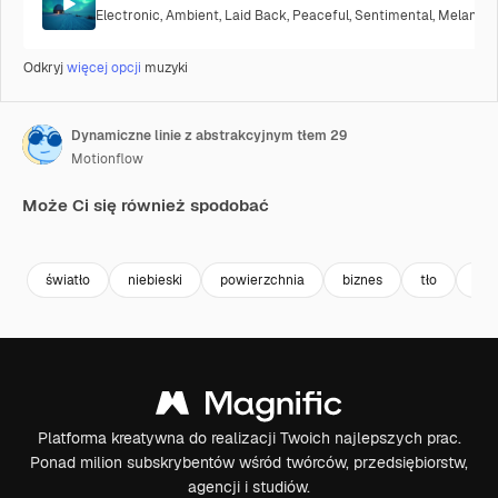
Electronic
,
Ambient
,
Laid Back
,
Peaceful
,
Sentimental
,
Melancho
Odkryj
więcej opcji
muzyki
Dynamiczne linie z abstrakcyjnym tłem 29
Motionflow
Może Ci się również spodobać
Premium
Premium
Premium
Premium
światło
niebieski
powierzchnia
biznes
tło
tek
Platforma kreatywna do realizacji Twoich najlepszych prac.
Ponad milion subskrybentów wśród twórców, przedsiębiorstw,
agencji i studiów.