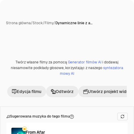
Strona główna
/
Stock
/
Filmy
/
Dynamiczne linie z a…
Twórz własne filmy za pomocą
Generator filmów AI
i dodawaj
Premium
niesamowite podkłady głosowe, korzystając z naszego
syntezatora
mowy AI
Edycja filmu
Odtwórz
Utwórz projekt wideo
Sugerowana muzyka do tego filmu
From Afar