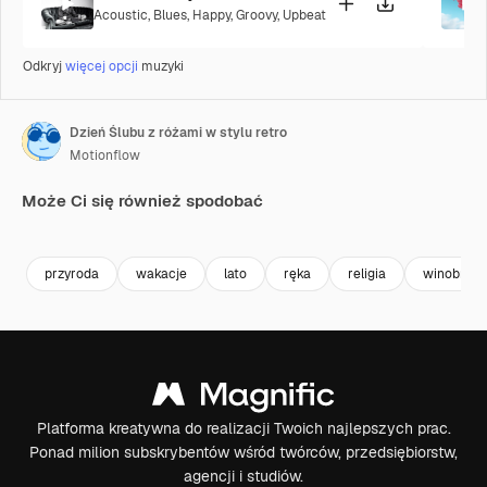
Acoustic
,
Blues
,
Happy
,
Groovy
,
Upbeat
Odkryj
więcej opcji
muzyki
Dzień Ślubu z różami w stylu retro
Motionflow
Może Ci się również spodobać
Premium
Premium
Premium
Premium
przyroda
wakacje
lato
ręka
religia
winobrani
Platforma kreatywna do realizacji Twoich najlepszych prac.
Ponad milion subskrybentów wśród twórców, przedsiębiorstw,
agencji i studiów.