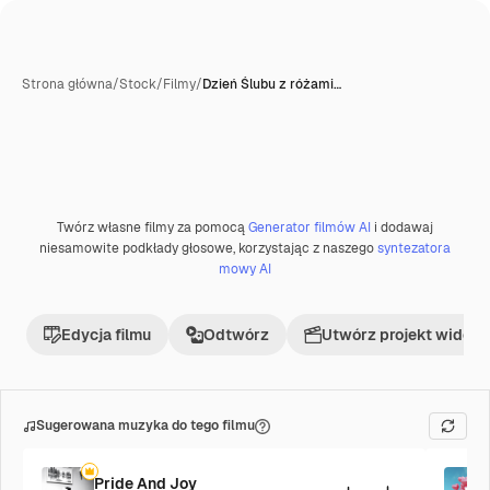
Strona główna
/
Stock
/
Filmy
/
Dzień Ślubu z różami…
Twórz własne filmy za pomocą
Generator filmów AI
i dodawaj
Premium
niesamowite podkłady głosowe, korzystając z naszego
syntezatora
mowy AI
Edycja filmu
Odtwórz
Utwórz projekt wideo
Sugerowana muzyka do tego filmu
Pride And Joy