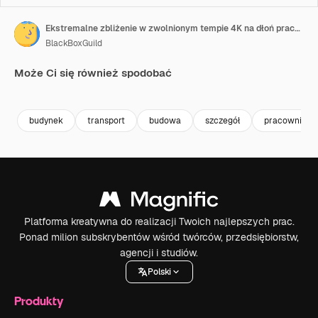
Ekstremalne zbliżenie w zwolnionym tempie 4K na dłoń pracownika chwytającą uchwyt wiadra, podkreślające wysiłek i szczegóły na placu budowy
BlackBoxGuild
Może Ci się również spodobać
Premium
Premium
Premium
Premium
budynek
transport
budowa
szczegół
pracownik
Platforma kreatywna do realizacji Twoich najlepszych prac.
Ponad milion subskrybentów wśród twórców, przedsiębiorstw,
agencji i studiów.
Polski
Produkty