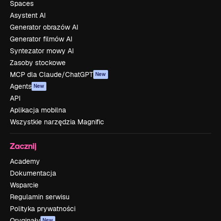
Spaces
Asystent AI
Generator obrazów AI
Generator filmów AI
Syntezator mowy AI
Zasoby stockowe
MCP dla Claude/ChatGPT
New
Agents
New
API
Aplikacja mobilna
Wszystkie narzędzia Magnific
Zacznij
Academy
Dokumentacja
Wsparcie
Regulamin serwisu
Polityka prywatności
Oryginały
New