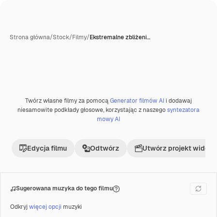
Strona główna
/
Stock
/
Filmy
/
Ekstremalne zbliżeni…
Twórz własne filmy za pomocą
Generator filmów AI
i dodawaj
Premium
niesamowite podkłady głosowe, korzystając z naszego
syntezatora
mowy AI
Edycja filmu
Odtwórz
Utwórz projekt wideo
Sugerowana muzyka do tego filmu
Odkryj
więcej opcji
muzyki