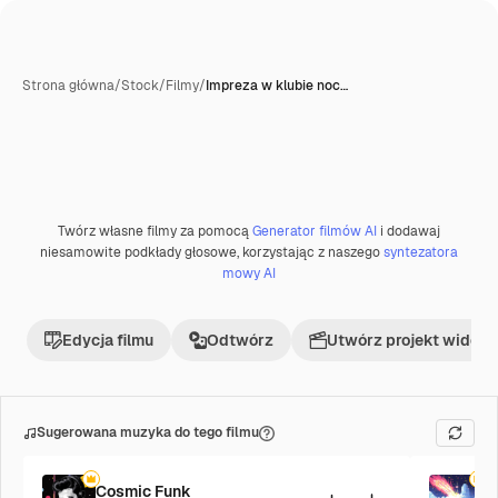
Strona główna
/
Stock
/
Filmy
/
Impreza w klubie noc…
Twórz własne filmy za pomocą
Generator filmów AI
i dodawaj
Premium
niesamowite podkłady głosowe, korzystając z naszego
syntezatora
mowy AI
Edycja filmu
Odtwórz
Utwórz projekt wideo
Sugerowana muzyka do tego filmu
Cosmic Funk
F