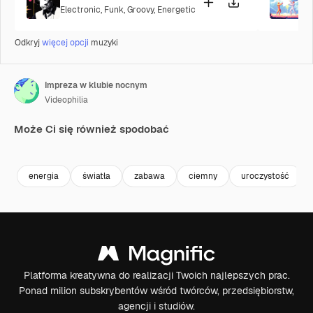
Electronic
,
Funk
,
Groovy
,
Energetic
P
Odkryj
więcej opcji
muzyki
Impreza w klubie nocnym
Videophilia
Może Ci się również spodobać
Premium
Premium
Wygenerowano przez AI
Premium
Premium
energia
światła
zabawa
ciemny
uroczystość
Platforma kreatywna do realizacji Twoich najlepszych prac.
Ponad milion subskrybentów wśród twórców, przedsiębiorstw,
agencji i studiów.