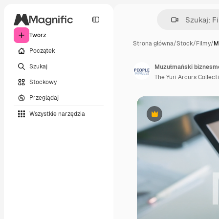
Twórz
Strona główna
/
Stock
/
Filmy
/
M
Początek
Szukaj
Muzułmański biznesmen
The Yuri Arcurs Collect
Stockowy
Przeglądaj
Wszystkie narzędzia
Premium