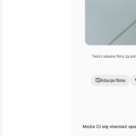
Twórz własne filmy za p
Edycja filmu
Może Ci się również sp
Premium
Premium