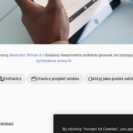
omocą
Generator filmów AI
i dodawaj niesamowite podkłady głosowe, korzystając
syntezatora mowy AI
Odtwórz
Utwórz projekt wideo
Użyj jako punkt odn
odobać
By clicking “Accept All Cookies”, you ag