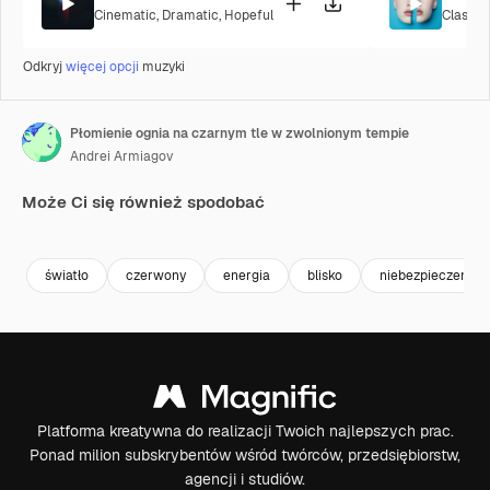
Cinematic
,
Dramatic
,
Hopeful
Classic
Odkryj
więcej opcji
muzyki
Płomienie ognia na czarnym tle w zwolnionym tempie
Andrei Armiagov
Może Ci się również spodobać
Premium
Premium
światło
czerwony
energia
blisko
niebezpieczeńst
Platforma kreatywna do realizacji Twoich najlepszych prac.
Ponad milion subskrybentów wśród twórców, przedsiębiorstw,
agencji i studiów.