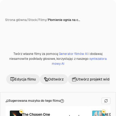
Strona główna
/
Stock
/
Filmy
/
Płomienie ognia na c…
Twórz własne filmy za pomocą
Generator filmów AI
i dodawaj
Premium
niesamowite podkłady głosowe, korzystając z naszego
syntezatora
mowy AI
Edycja filmu
Odtwórz
Utwórz projekt wideo
Sugerowana muzyka do tego filmu
The Chosen One
At Da