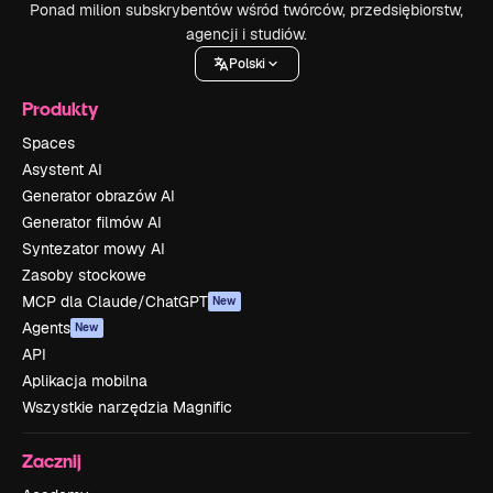
Ponad milion subskrybentów wśród twórców, przedsiębiorstw,
agencji i studiów.
Polski
Produkty
Spaces
Asystent AI
Generator obrazów AI
Generator filmów AI
Syntezator mowy AI
Zasoby stockowe
MCP dla Claude/ChatGPT
New
Agents
New
API
Aplikacja mobilna
Wszystkie narzędzia Magnific
Zacznij