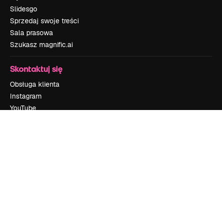
Slidesgo
Sprzedaj swoje treści
Sala prasowa
Szukasz magnific.ai
Skontaktuj się
Obsługa klienta
Instagram
YouTube
LinkedIn
TikTok
Discord
X
Reddit
Copyright © 2010-
2026
Freepik Company S.L.U.
Wszystkie prawa
zastrzeżone
.