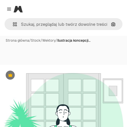
Magnific
Close menu
Szukaj
Strona główna
/
Stock
/
Wektory
/
Ilustracja koncepcji…
Premium