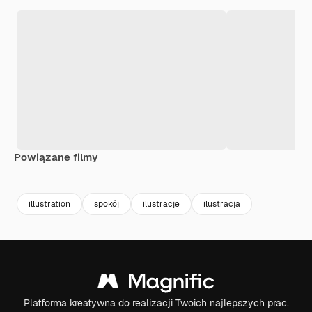
Powiązane filmy
Premium
Premium
Premium
Premium
illustration
spokój
ilustracje
ilustracja
Platforma kreatywna do realizacji Twoich najlepszych prac.