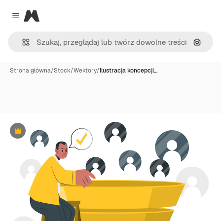
Magnific
Close menu
Szukaj
Strona główna
/
Stock
/
Wektory
/
Ilustracja koncepcji…
Premium