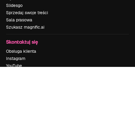
Slidesgo
Sprzedaj swoje treści
Sala prasowa
Szukasz magnific.ai
Skontaktuj się
Obsługa klienta
Instagram
YouTube
LinkedIn
TikTok
Discord
X
Reddit
Copyright © 2010-
2026
Freepik Company S.L.U.
Wszystkie prawa
zastrzeżone
.