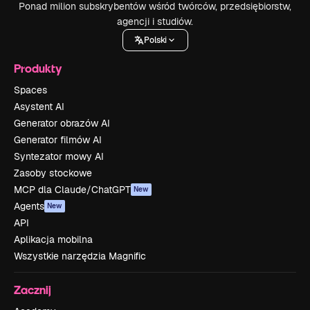
Ponad milion subskrybentów wśród twórców, przedsiębiorstw,
agencji i studiów.
Polski
Produkty
Spaces
Asystent AI
Generator obrazów AI
Generator filmów AI
Syntezator mowy AI
Zasoby stockowe
MCP dla Claude/ChatGPT
New
Agents
New
API
Aplikacja mobilna
Wszystkie narzędzia Magnific
Zacznij