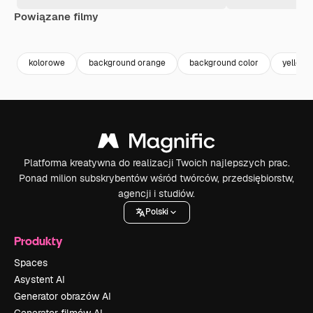
Powiązane filmy
Premium
Premium
Premium
Premium
kolorowe
background orange
background color
yellow
Platforma kreatywna do realizacji Twoich najlepszych prac.
Ponad milion subskrybentów wśród twórców, przedsiębiorstw,
agencji i studiów.
Polski
Produkty
Spaces
Asystent AI
Generator obrazów AI
Generator filmów AI