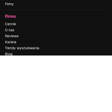
Firmy
Firma
Cennik
O nas
Reviews
Kariera
Trendy wyszukiwania
Blog
Wydarzenia
Slidesgo
Sprzedaj swoje treści
Sala prasowa
Szukasz magnific.ai
Skontaktuj się
Obsługa klienta
Instagram