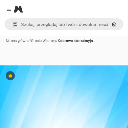
Magnific
Close menu
Szukaj
Strona główna
/
Stock
/
Wektory
/
Kolorowe abstrakcyjn…
Premium