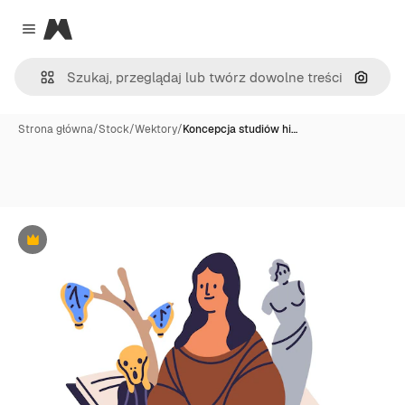
Magnific
Close menu
Szukaj
Strona główna
/
Stock
/
Wektory
/
Koncepcja studiów hi…
Premium