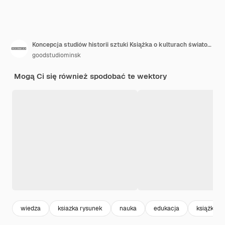
Koncepcja studiów historii sztuki Książka o kulturach światowych estetyka dzieła sztuki wizualnej Literatura szkolna na temat słynnych obrazów rysunki kompozycja Ilustracja wektorowa płaska izolowana na białym tle
goodstudiominsk
Mogą Ci się również spodobać te wektory
wiedza
ksiazka rysunek
nauka
edukacja
książka