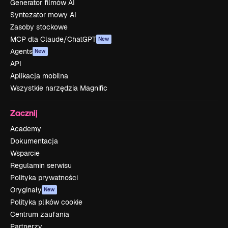
Generator filmów AI
Syntezator mowy AI
Zasoby stockowe
MCP dla Claude/ChatGPT
New
Agents
New
API
Aplikacja mobilna
Wszystkie narzędzia Magnific
Zacznij
Academy
Dokumentacja
Wsparcie
Regulamin serwisu
Polityka prywatności
Oryginały
New
Polityka plików cookie
Centrum zaufania
Partnerzy