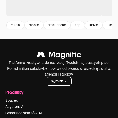
media
mobile
smartphone
app
ludzie
like
Platforma kreatywna do realizacji Twoich najlepszych prac.
Ponad milion subskrybentów wśród twórców, przedsiębiorstw,
agencji i studiów.
Polski
Produkty
Spaces
Asystent AI
Generator obrazów AI