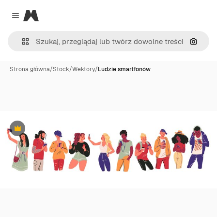
Magnific
Close menu
Szukaj
Strona główna
/
Stock
/
Wektory
/
Ludzie smartfonów
Premium