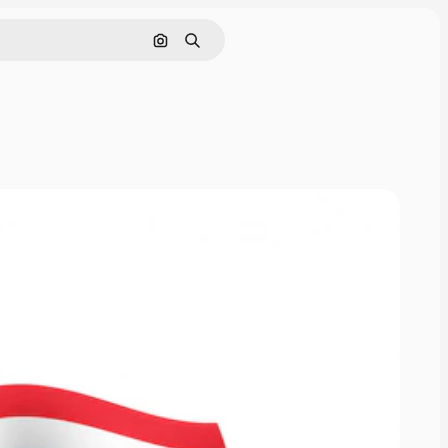
Szukaj według obrazu
Szukaj