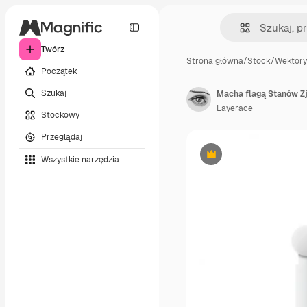
Twórz
Strona główna
/
Stock
/
Wektory
Początek
Szukaj
Macha flagą Stanów Z
Layerace
Stockowy
Przeglądaj
Wszystkie narzędzia
Premium