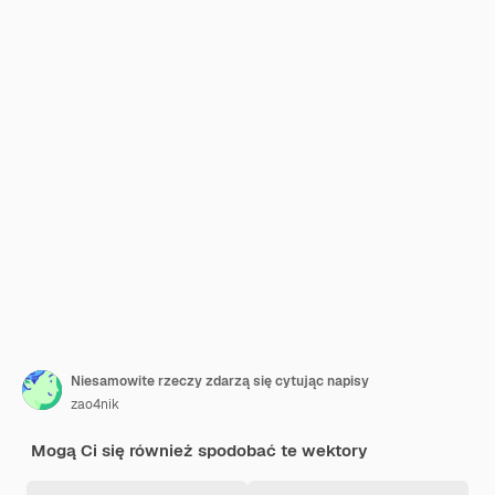
Niesamowite rzeczy zdarzą się cytując napisy
zao4nik
Mogą Ci się również spodobać te wektory