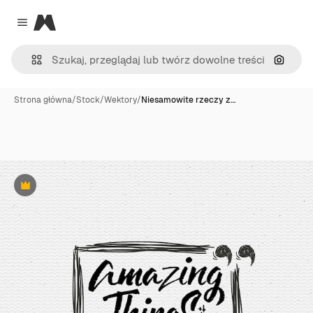
Magnific
Close menu
Szukaj
Strona główna
/
Stock
/
Wektory
/
Niesamowite rzeczy z…
Premium