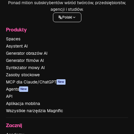
Ponad milion subskrybentów wśród twórców, przedsiębiorstw,
agencji i studiów.
Polski
Produkty
Spaces
Asystent AI
Generator obrazów AI
Generator filmów AI
Syntezator mowy AI
Zasoby stockowe
MCP dla Claude/ChatGPT
New
Agents
New
API
Aplikacja mobilna
Wszystkie narzędzia Magnific
Zacznij