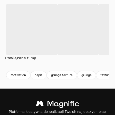
Powiązane filmy
Premium
Premium
Premium
Premium
motivation
napis
grunge texture
grunge
texture
Platforma kreatywna do realizacji Twoich najlepszych prac.