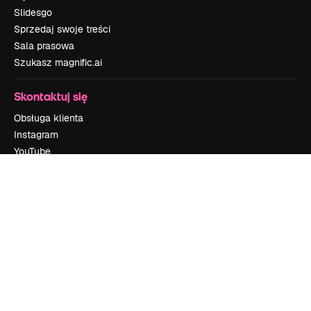
Slidesgo
Sprzedaj swoje treści
Sala prasowa
Szukasz magnific.ai
Skontaktuj się
Obsługa klienta
Instagram
YouTube
LinkedIn
TikTok
Discord
X
Reddit
Copyright © 2010-
2026
Freepik Company S.L.U.
Wszystkie prawa
zastrzeżone
.