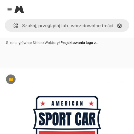
Magnific
Close menu
Szukaj
Strona główna
/
Stock
/
Wektory
/
Projektowanie logo z…
Premium