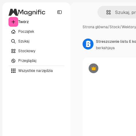
Twórz
Strona główna
/
Stock
/
Wektory
Początek
Szukaj
Streszczenie listu E k
berkahjaya
Stockowy
Przeglądaj
Wszystkie narzędzia
Premium