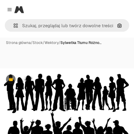
Magnific
Close menu
Szukaj
Strona główna
/
Stock
/
Wektory
/
Sylwetka Tłumu Różno…
Premium