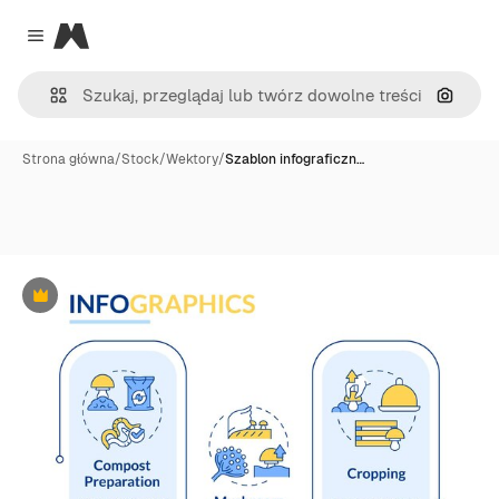
Magnific
Close menu
Szukaj
Strona główna
/
Stock
/
Wektory
/
Szablon infograficzn…
Premium