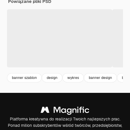
Powiązane pliki PSD
banner szablon
design
wykres
banner design
bann
Platforma kreatywna do realizacji Twoich najlepszych prac.
Ponad milion subskrybentów wśród twórców, przedsiębiorstw,