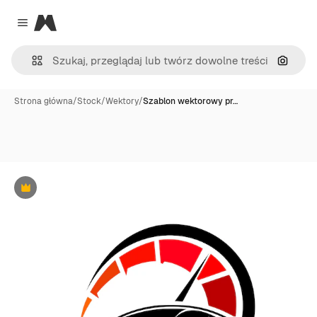
Magnific
Close menu
Szukaj
Strona główna
/
Stock
/
Wektory
/
Szablon wektorowy pr…
Premium