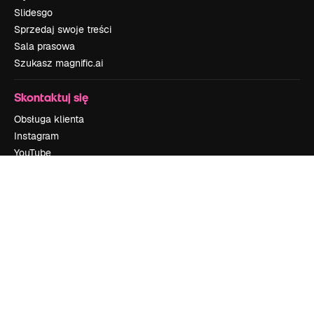
Slidesgo
Sprzedaj swoje treści
Sala prasowa
Szukasz magnific.ai
Skontaktuj się
Obsługa klienta
Instagram
YouTube
LinkedIn
TikTok
Discord
X
Reddit
Copyright © 2010-
2026
Freepik Company S.L.U.
Wszystkie prawa
zastrzeżone
.