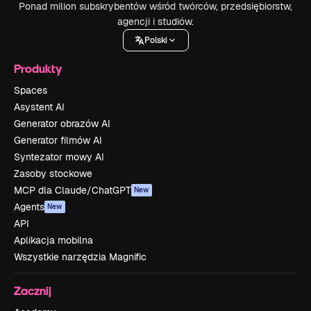
Ponad milion subskrybentów wśród twórców, przedsiębiorstw,
agencji i studiów.
Polski
Produkty
Spaces
Asystent AI
Generator obrazów AI
Generator filmów AI
Syntezator mowy AI
Zasoby stockowe
MCP dla Claude/ChatGPT
New
Agents
New
API
Aplikacja mobilna
Wszystkie narzędzia Magnific
Zacznij