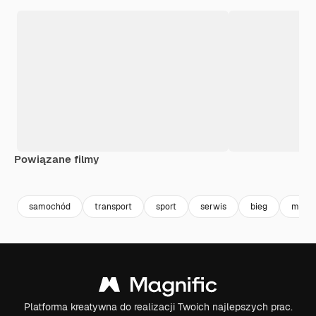
Powiązane filmy
Premium
Premium
Wygenerowano przez AI
samochód
transport
sport
serwis
bieg
moc
Platforma kreatywna do realizacji Twoich najlepszych prac.