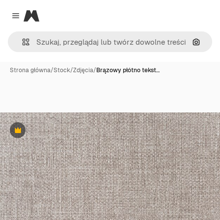
Magnific
Close menu
Szukaj
Strona główna
/
Stock
/
Zdjęcia
/
Brązowy płótno tekst…
Premium