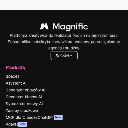
Platforma kreatywna do realizacji Twoich najlepszych prac.
Ponad milion subskrybentów wśród twórców, przedsiębiorstw,
agencji i studiów.
Polski
Produkty
Spaces
Asystent AI
Generator obrazów AI
Generator filmów AI
Syntezator mowy AI
Zasoby stockowe
MCP dla Claude/ChatGPT
New
Agents
New