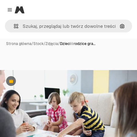
Magnific
Close menu
Szukaj
Strona główna
/
Stock
/
Zdjęcia
/
Dzieci i rodzice gra…
Premium