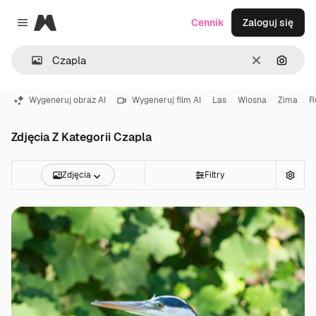
Magnific
Cennik
Zaloguj się
Close menu
Wyczyść
Szukaj
Wygeneruj obraz AI
Wygeneruj film AI
Las
Wiosna
Zima
R
Zdjęcia Z Kategorii Czapla
Zdjęcia
Filtry