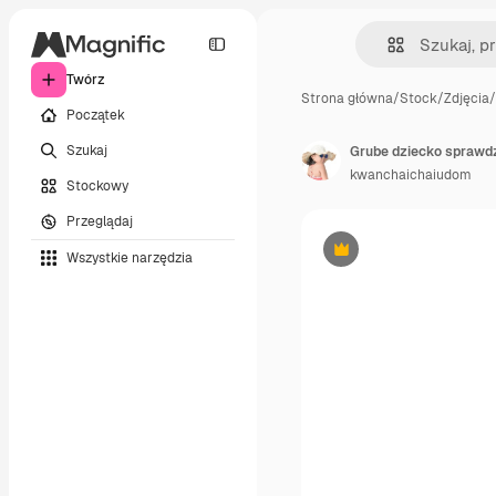
Twórz
Strona główna
/
Stock
/
Zdjęcia
/
Początek
Szukaj
Grube dziecko sprawdz
kwanchaichaiudom
Stockowy
Przeglądaj
Wszystkie narzędzia
Premium