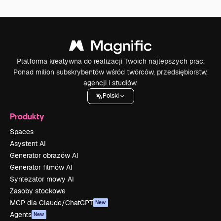
Platforma kreatywna do realizacji Twoich najlepszych prac.
Ponad milion subskrybentów wśród twórców, przedsiębiorstw,
agencji i studiów.
Polski
Produkty
Spaces
Asystent AI
Generator obrazów AI
Generator filmów AI
Syntezator mowy AI
Zasoby stockowe
MCP dla Claude/ChatGPT
New
Agents
New