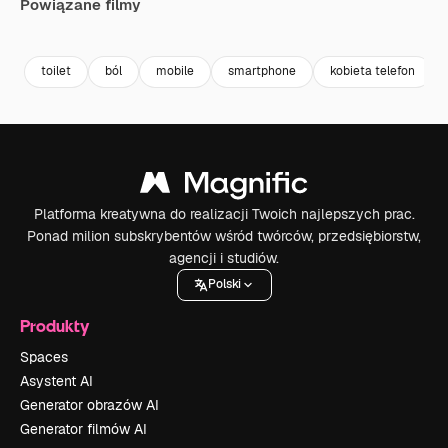
Powiązane filmy
Premium
Premium
Premium
Premium
toilet
ból
mobile
smartphone
kobieta telefon
Platforma kreatywna do realizacji Twoich najlepszych prac.
Ponad milion subskrybentów wśród twórców, przedsiębiorstw,
agencji i studiów.
Polski
Produkty
Spaces
Asystent AI
Generator obrazów AI
Generator filmów AI