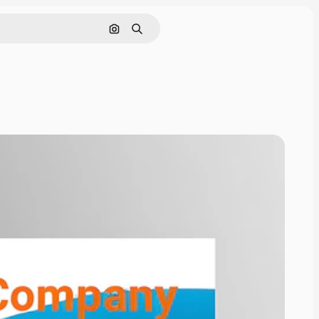
Szukaj według obrazu
Szukaj