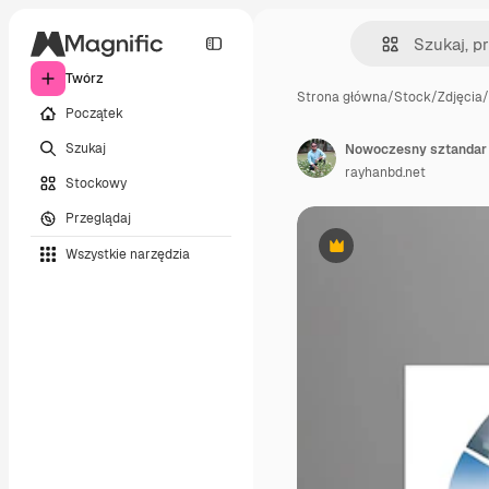
Twórz
Strona główna
/
Stock
/
Zdjęcia
/
Początek
Szukaj
rayhanbd.net
Stockowy
Przeglądaj
Wszystkie narzędzia
Premium